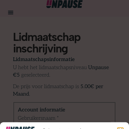
Lidmaatschap
inschrijving
Lidmaatschapsinformatie
U hebt het lidmaatschapsniveau
Unpause
€5
geselecteerd.
De prijs voor lidmaatschap is
5.00€ per
Maand
.
Account informatie
Gebruikersnaam
*