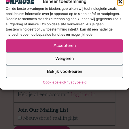
Beheer toestemming
Wachtwoord
*
Om de beste ervaringen te bieden, gebruiken wij technologieën zoals
cookies om informatie over je apparaat op te slaan en/of te raadplegen.
Door in te stemmen met deze technologieën kunnen wij gegevens zoals
surfgedrag of unieke ID's op deze site verwerken. Als je geen
Wachtwoord tonen
toestemming geeft of uw toestemming intrekt, kan dit een nadelige
invloed hebben op bepaalde functies en mogelijkheden.
Bevestig wachtwoord
*
Accepteren
E-mailadres
*
Weigeren
Bekijk voorkeuren
Bevestig e-mailadres
*
Cookiebeleid
Privacybeleid
Heb je al een account?
Log hier in
Join Our Mailing List
Nieuwsbrief mailinglijst