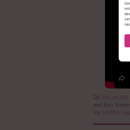
Om 
inf
dez
ver
nad
De
Ron en Erik
met Ron Vorste
via
Spotify
,
App