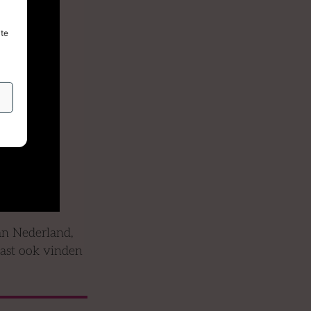
ite
an Nederland,
cast ook vinden