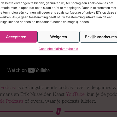
de beste ervaringen te bieden, gebruiken wij technologieën zoals cookies om
ormatie over je apparaat op te slaan en/of te raadplegen. Door in te stemmen met
e technologieën kunnen wij gegevens zoals surfgedrag of unieke ID's op deze s
werken. Als je geen toestemming geeft of uw toestemming intrekt, kan dit een
elige invloed hebben op bepaalde functies en mogelijkheden.
Accepteren
Weigeren
Bekijk voorkeuren
Cookiebeleid
Privacybeleid
 Podcast
is de langstlopende podcast over videogames v
rmans en Erik Nusselder. Naast
YouTube
, kun je de pod
le Podcasts
of overal waar je podcasts luistert.