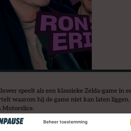
lower speelt als een klassieke Zelda-game in 
rtelt waarom hij de game niet kan laten liggen.
n Motorslice.
Beheer toestemming