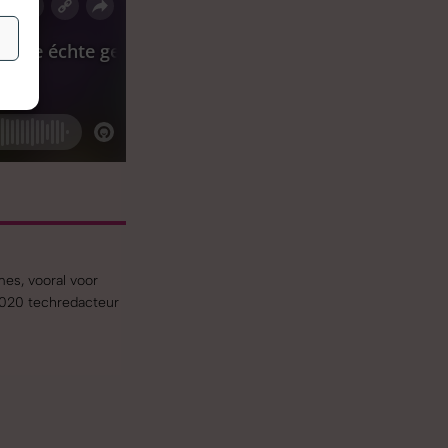
es, vooral voor
 2020 techredacteur