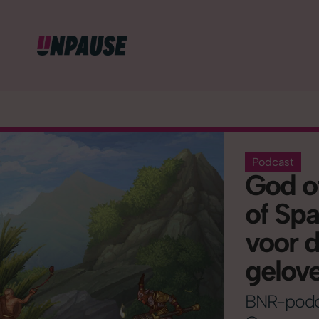
Podcast
God o
of Spa
voor 
gelov
BNR-podca