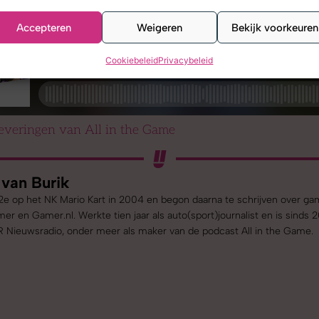
Accepteren
Weigeren
Bekijk voorkeuren
Cookiebeleid
Privacybeleid
leveringen van All in the Game
 van Burik
e op het NK Mario Kart in 2004 en begon daarna te schrijven over gam
er en Gamer.nl. Werkte tien jaar als auto(sport)journalist en is sinds
R Nieuwsradio, onder meer als maker van de podcast All in the Game.