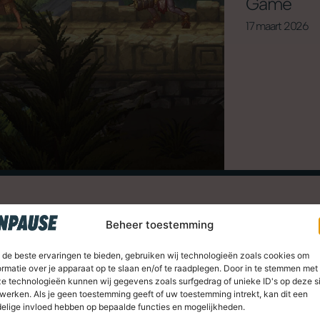
Game
17 maart 2026
Sons of Sparta is de spin-off van God of War d
Beheer toestemming
onlangs shadowdropte. Hoor wat je moet wete
de beste ervaringen te bieden, gebruiken wij technologieën zoals cookies om
nale metroidvania in mijn gesprek met colle
ormatie over je apparaat op te slaan en/of te raadplegen. Door in te stemmen met
e technologieën kunnen wij gegevens zoals surfgedrag of unieke ID's op deze s
eze aflevering van de BNR-podcast All in the G
werken. Als je geen toestemming geeft of uw toestemming intrekt, kan dit een
elige invloed hebben op bepaalde functies en mogelijkheden.