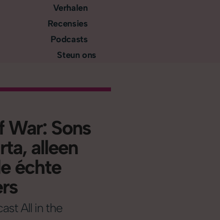
Verhalen
Recensies
Podcasts
Steun ons
f War: Sons
rta, alleen
de échte
ers
st All in the