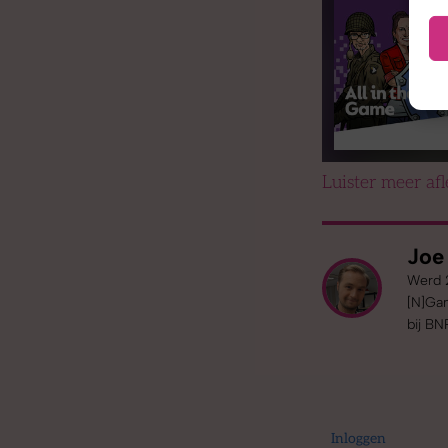
Luister meer af
Joe
Werd 2
[N]Gam
bij BN
Inloggen