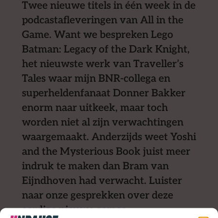
Twee nieuwe titels in één week in de
podcastafleveringen van All in the
Game. Want we bespreken Lego
Batman: Legacy of the Dark Knight,
het nieuwste werk van Traveller’s
Tales waar mijn BNR-collega en
superheldenfanaat Donner Bakker
enorm naar uitkeek, maar toch
worden niet al zijn verwachtingen
waargemaakt. Anderzijds weet Yoshi
and the Mysterious Book juist meer
indruk te maken dan Bram van
Eijndhoven had verwacht. Luister
naar onze gesprekken over deze
aardige nieuwe games.