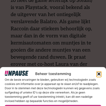
zo heet de game letterlijk op Steam)
is van Playstack, vooral bekend als
de uitgever van het ontiegelijk
verslavende Balatro. Als game lijkt
Raccoin daar stiekem behoorlijk op,
maar dan in de vorm van digitale
kermisautomaten om muntjes in te
gooien die andere muntjes van een
bewegende rand duwen. Ik praat
erover met co-host Laura van der
Lubbe in deze aflevering van de
Beheer toestemming
BNR-podcast All in the Game.
Om de beste ervaringen te bieden, gebruiken wij technologieën zoals
cookies om informatie over je apparaat op te slaan en/of te raadplegen.
Door in te stemmen met deze technologieën kunnen wij gegevens zoals
surfgedrag of unieke ID's op deze site verwerken. Als je geen
toestemming geeft of uw toestemming intrekt, kan dit een nadelige
invloed hebben op bepaalde functies en mogelijkheden.