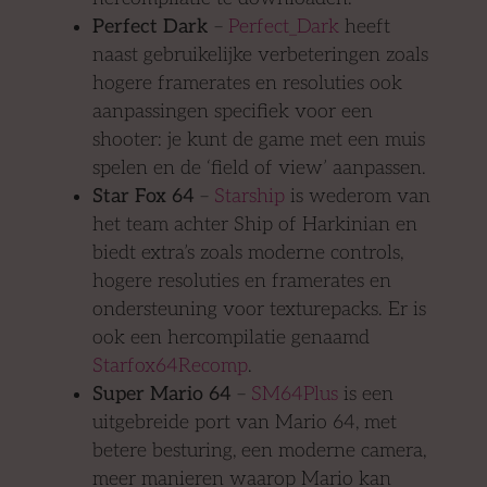
Perfect Dark
–
Perfect_Dark
heeft
naast gebruikelijke verbeteringen zoals
hogere framerates en resoluties ook
aanpassingen specifiek voor een
shooter: je kunt de game met een muis
spelen en de ‘field of view’ aanpassen.
Star Fox 64
–
Starship
is wederom van
het team achter Ship of Harkinian en
biedt extra’s zoals moderne controls,
hogere resoluties en framerates en
ondersteuning voor texturepacks. Er is
ook een hercompilatie genaamd
Starfox64Recomp
.
Super Mario 64
–
SM64Plus
is een
uitgebreide port van Mario 64, met
betere besturing, een moderne camera,
meer manieren waarop Mario kan