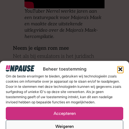
YouTuber Nerrel werkte jaren aan
een texturepack voor Majora’s Mask
en maakte deze uitstekende
uitlegvideo over de Majora’s Mask-
hercompilatie.
Neem je eigen rom mee
Net als bij emulators is het juridisch
spannend of grote gamebedrijven ooit zullen
Beheer toestemming
proberen deze projecten offline te halen. Dat
Om de beste ervaringen te bieden, gebruiken wij technologieën zoals
is tot dusver nog niet gebeurd. Om van ieder
cookies om informatie over je apparaat op te slaan en/of te raadplegen.
project gebruik te maken moet je ook een
Door in te stemmen met deze technologieën kunnen wij gegevens zoals
surfgedrag of unieke ID's op deze site verwerken. Als je geen
(legaal verworven!) rombestand inladen,
toestemming geeft of uw toestemming intrekt, kan dit een nadelige
zodat in het programmeerproject geen
invloed hebben op bepaalde functies en mogelijkheden.
illegaal hergebruikte gamecode of
Accepteren
afbeeldingen zitten.
Weigeren
Hieronder vind je een lijst van de