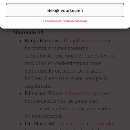
interessantste ports op basis van een
Bekijk voorkeuren
decompilatie of hercompilatie, gesorteerd op
spelcomputer.
Cookiebeleid
Privacybeleid
Nintendo 64
Banjo Kazooie
–
BanjoRecomp
is een
hercompilatie met moderne
camerabesturing, hogere framerates en
resoluties en ondersteuning voor
texturepacks en mods. De makers
hebben al een paar eigen levelpacks
uitgebracht.
Dinosaur Planet
–
dino-recomp
is een
hercompilatie van de game, met
ondermeer ondersteuning voor mods
en texturepacks.
Dr. Mario 64
–
drmario64_recomp_plus