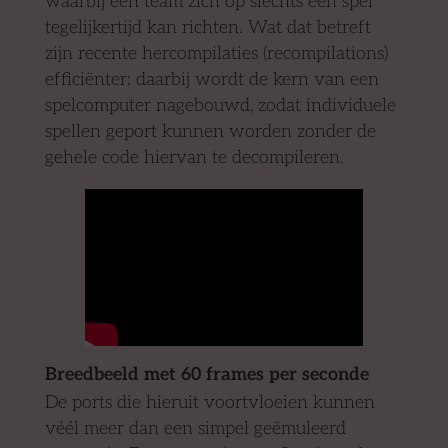
waarbij een team zich op slechts één spel
tegelijkertijd kan richten. Wat dat betreft
zijn recente hercompilaties (recompilations)
efficiënter: daarbij wordt de kern van een
spelcomputer nagebouwd, zodat individuele
spellen geport kunnen worden zonder de
gehele code hiervan te decompileren.
Breedbeeld met 60 frames per seconde
De ports die hieruit voortvloeien kunnen
véél meer dan een simpel geëmuleerd