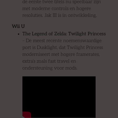
de eerste twee titels nu speelbaar zijn
met moderne controls en hogere
resoluties. Jak III is in ontwikkeling.
Wii U
The Legend of Zelda: Twilight Princess
– De meest recente noemenswaardige
port is Dusklight, dat Twilight Princess
moderniseert met hogere framerates,
extra’s zoals fast travel en
ondersteuning voor mods.