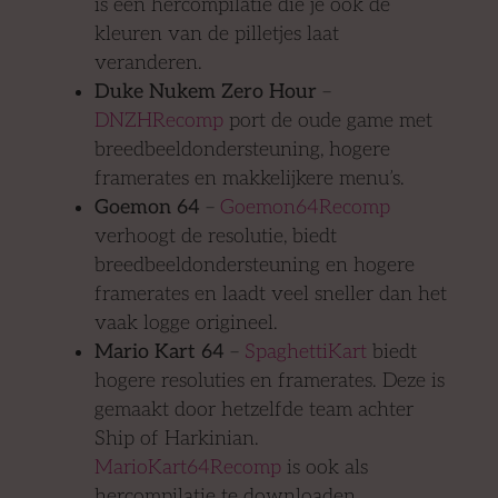
is een hercompilatie die je ook de
kleuren van de pilletjes laat
veranderen.
Duke Nukem Zero Hour
–
DNZHRecomp
port de oude game met
breedbeeldondersteuning, hogere
framerates en makkelijkere menu’s.
Goemon 64
–
Goemon64Recomp
verhoogt de resolutie, biedt
breedbeeldondersteuning en hogere
framerates en laadt veel sneller dan het
vaak logge origineel.
Mario Kart 64
–
SpaghettiKart
biedt
hogere resoluties en framerates. Deze is
gemaakt door hetzelfde team achter
Ship of Harkinian.
MarioKart64Recomp
is ook als
hercompilatie te downloaden.