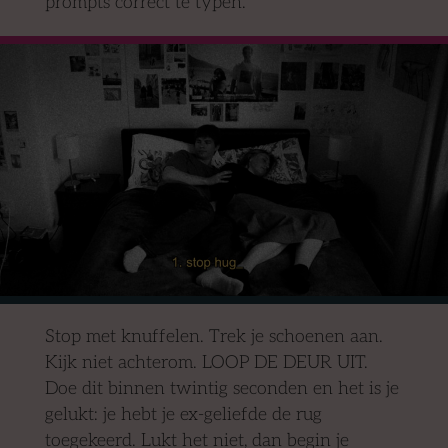
prompts correct te typen.
Stop met knuffelen. Trek je schoenen aan.
Kijk niet achterom. LOOP DE DEUR UIT.
Doe dit binnen twintig seconden en het is je
gelukt: je hebt je ex-geliefde de rug
toegekeerd. Lukt het niet, dan begin je