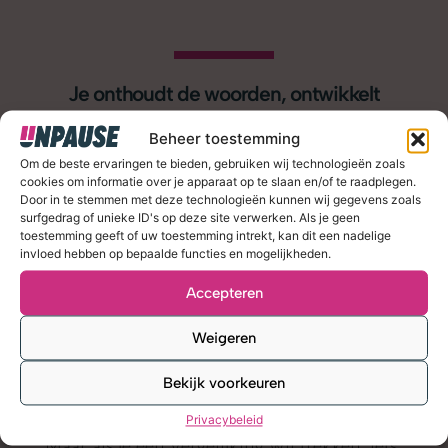
Je onthoudt de woorden, ontwikkelt
spiergeheugen, als een kind dat zijn
Beheer toestemming
naam blind leert typen, en combineert
Om de beste ervaringen te bieden, gebruiken wij technologieën zoals
dat met het gamersinstinct van het einde
cookies om informatie over je apparaat op te slaan en/of te raadplegen.
Door in te stemmen met deze technologieën kunnen wij gegevens zoals
moeten zien te halen
surfgedrag of unieke ID's op deze site verwerken. Als je geen
toestemming geeft of uw toestemming intrekt, kan dit een nadelige
invloed hebben op bepaalde functies en mogelijkheden.
Accepteren
Weigeren
Bekijk voorkeuren
How To Walk Out the Door is een – bij mijn
weten – volstrekt unieke game-ervaring.
Privacybeleid
Maar als je een vergelijking wil trekken: iets