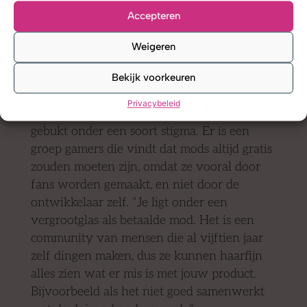
Accepteren
Weigeren
Stigma
Bekijk voorkeuren
Die positieve reacties zijn niet
Privacybeleid
vanzelfsprekend: mods gaan volgens Keano
gebukt onder een soort stigma. Er is een
groep gamers die vindt dat mods altijd gratis
zouden moeten zijn, omdat ze vooral door
fans worden gemaakt, en niet door de
ontwikkelaar zelf. “Je ligt onder een
vergrootglas als betaalde mod. Het is een
community van mensen die al vijftien jaar
zelf dingen maken, dus ze kunnen haarfijn
alles zien wat er mis is met jouw product.
Bijvoorbeeld als het niet goed samenwerkt