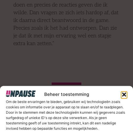
doen en precies de reacties geven die ik
wilde. Dan vragen ze zich iets hardop af, dat
ik daarna direct beantwoord in de game.
Precies zoals ik het had ontworpen. Dan zie
je dat ik met mijn ervaring wel een stapje
extra kan zetten.”
Beheer toestemming
“Ik zou niet iets willen
Om de beste ervaringen te bieden, gebruiken wij technologieën zoals
uitbrengen waar ik zelf niet voor
cookies om informatie over je apparaat op te slaan en/of te raadplegen.
zou willen betalen.”
Door in te stemmen met deze technologieën kunnen wij gegevens zoals
surfgedrag of unieke ID's op deze site verwerken. Als je geen
toestemming geeft of uw toestemming intrekt, kan dit een nadelige
invloed hebben op bepaalde functies en mogelijkheden.