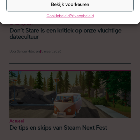
Bekijk voorkeuren
Cookiebeleid
Privacybeleid
Achtergrond
Don’t Stare is een kritiek op onze vluchtige
datecultuur
Door
Sander Hölsgens
5 maart 2026
Actueel
De tips en skips van Steam Next Fest