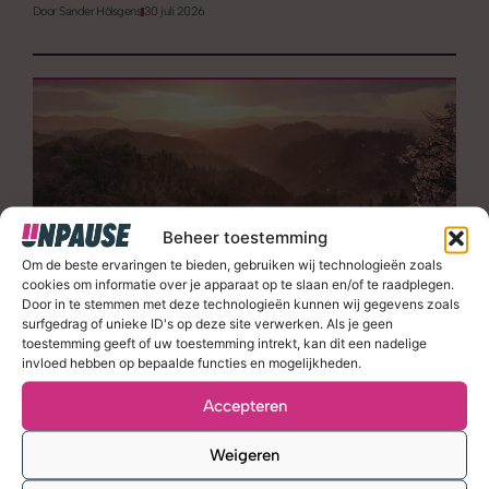
Door
Sander Hölsgens
30 juli 2026
Beheer toestemming
Achtergrond
Om de beste ervaringen te bieden, gebruiken wij technologieën zoals
Waarom willen gamers zo graag naar Japan?
cookies om informatie over je apparaat op te slaan en/of te raadplegen.
Door in te stemmen met deze technologieën kunnen wij gegevens zoals
surfgedrag of unieke ID's op deze site verwerken. Als je geen
Door
Sander Hölsgens
2 juli 2026
toestemming geeft of uw toestemming intrekt, kan dit een nadelige
invloed hebben op bepaalde functies en mogelijkheden.
Accepteren
Weigeren