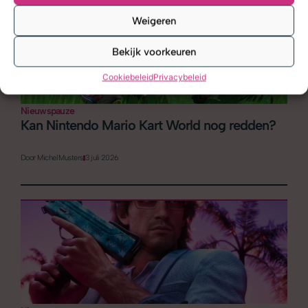
Weigeren
Bekijk voorkeuren
Cookiebeleid
Privacybeleid
Nieuwspauze
Kan Nintendo Mario Kart World nog redden?
Door
Michel Musters
3 juli 2026