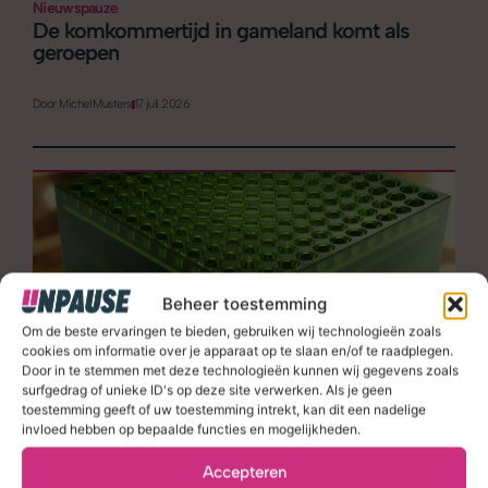
Nieuwspauze
De komkommertijd in gameland komt als
geroepen
Door
Michel Musters
17 juli 2026
Beheer toestemming
Om de beste ervaringen te bieden, gebruiken wij technologieën zoals
Nieuwspauze
cookies om informatie over je apparaat op te slaan en/of te raadplegen.
De grote ‘reset’ van Xbox is een farce
Door in te stemmen met deze technologieën kunnen wij gegevens zoals
surfgedrag of unieke ID's op deze site verwerken. Als je geen
toestemming geeft of uw toestemming intrekt, kan dit een nadelige
Door
Michel Musters
10 juli 2026
invloed hebben op bepaalde functies en mogelijkheden.
Accepteren