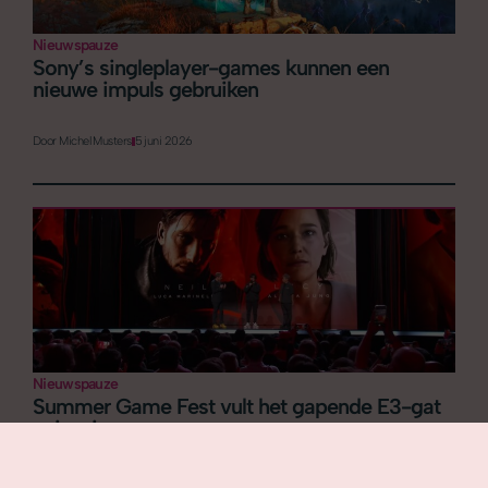
Nieuwspauze
Sony’s singleplayer-games kunnen een
nieuwe impuls gebruiken
Door
Michel Musters
5 juni 2026
Nieuwspauze
Summer Game Fest vult het gapende E3-gat
enigszins op
Door
Michel Musters
29 mei 2026